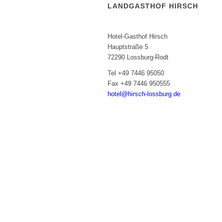
LANDGASTHOF HIRSCH
Inhaber: Evi Rehfuß
Hotel-Gasthof Hirsch
Hauptstraße 5
72290 Lossburg-Rodt
Tel +49 7446 95050
Fax +49 7446 950555
hotel@hirsch-lossburg.de
Die Rezeption ist von 07.00 bis
20.00 Uhr besetzt.