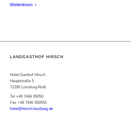
Weiterlesen
LANDGASTHOF HIRSCH
Inhaber: Evi Rehfuß
Hotel-Gasthof Hirsch
Hauptstraße 5
72290 Lossburg-Rodt
Tel +49 7446 95050
Fax +49 7446 950555
hotel@hirsch-lossburg.de
Die Rezeption ist von 07.00 bis 20.00 Uhr besetzt.