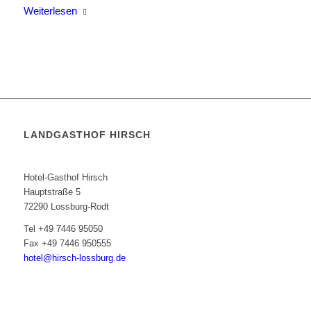
Weiterlesen
LANDGASTHOF HIRSCH
Inhaber: Evi Rehfuß
Hotel-Gasthof Hirsch
Hauptstraße 5
72290 Lossburg-Rodt
Tel +49 7446 95050
Fax +49 7446 950555
hotel@hirsch-lossburg.de
Die Rezeption ist von 07.00 bis 20.00 Uhr besetzt.