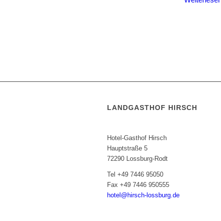
LANDGASTHOF HIRSCH
Inhaber: Evi Rehfuß
Hotel-Gasthof Hirsch
Hauptstraße 5
72290 Lossburg-Rodt
Tel +49 7446 95050
Fax +49 7446 950555
hotel@hirsch-lossburg.de
Die Rezeption ist von 07.00 bis